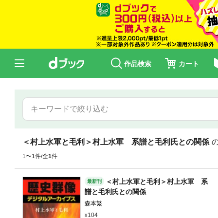
作品検索
カート
＜村上水軍と毛利＞村上水軍 系譜と毛利氏との関係
1〜1件/全
1
件
＜村上水軍と毛利＞村上水軍 系
最新刊
譜と毛利氏との関係
森本繁
104