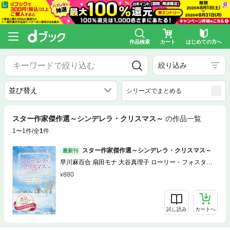
作品検索
カート
はじめての方へ
絞り込み
シリーズでまとめる
スター作家傑作選～シンデレラ・クリスマス～
の作品一覧
1〜1件/全
1
件
スター作家傑作選～シンデレラ・クリスマス～
最新刊
早川麻百合 扇田モナ 大谷真理子 ローリー・フォスター
レベッカ・ウインターズ リンダ・ハワード キャロル・モ
880
ーティマー 田村たつ子
試し読み
カートへ