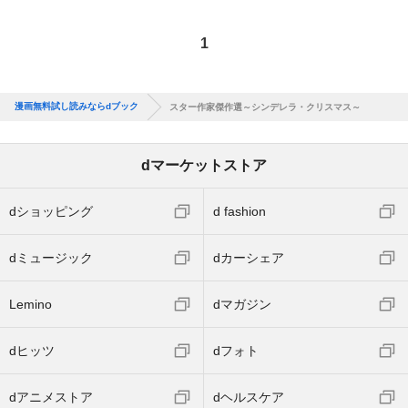
1
漫画無料試し読みならdブック
スター作家傑作選～シンデレラ・クリスマス～
dマーケットストア
dショッピング
d fashion
dミュージック
dカーシェア
Lemino
dマガジン
dヒッツ
dフォト
dアニメストア
dヘルスケア