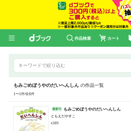
作品検索
カート
もみごめぼうやのだいへんしん
の作品一覧
1〜1件/全
1
件
もみごめぼうやのだいへんしん
最新刊
ともえだやすこ
385