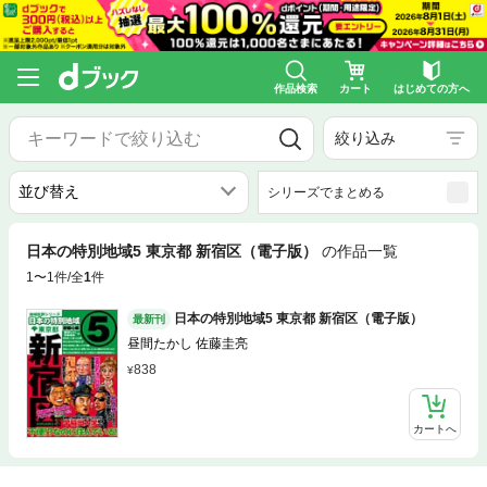
作品検索
カート
はじめての方へ
絞り込み
シリーズでまとめる
日本の特別地域5 東京都 新宿区（電子版）
の作品一覧
1〜1件/全
1
件
日本の特別地域5 東京都 新宿区（電子版）
最新刊
昼間たかし 佐藤圭亮
838
カートへ