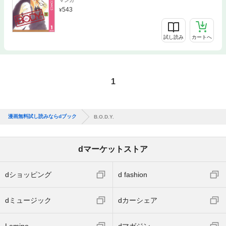
マンガ
543
試し読み
カートへ
1
漫画無料試し読みならdブック
B.O.D.Y.
dマーケットストア
dショッピング
d fashion
dミュージック
dカーシェア
Lemino
dマガジン