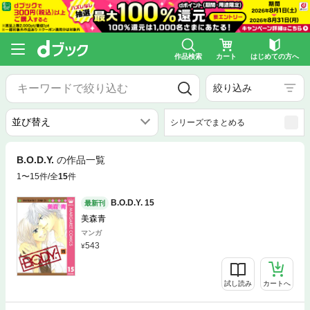
作品検索
カート
はじめての方へ
絞り込み
シリーズでまとめる
B.O.D.Y.
の作品一覧
1〜15件/全
15
件
B.O.D.Y. 15
最新刊
美森青
マンガ
543
試し読み
カートへ