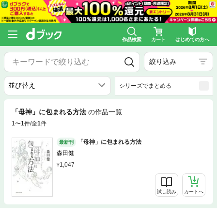
作品検索
カート
はじめての方へ
絞り込み
シリーズでまとめる
「母神」に包まれる方法
の作品一覧
1〜1件/全
1
件
「母神」に包まれる方法
最新刊
森田健
1,047
試し読み
カートへ