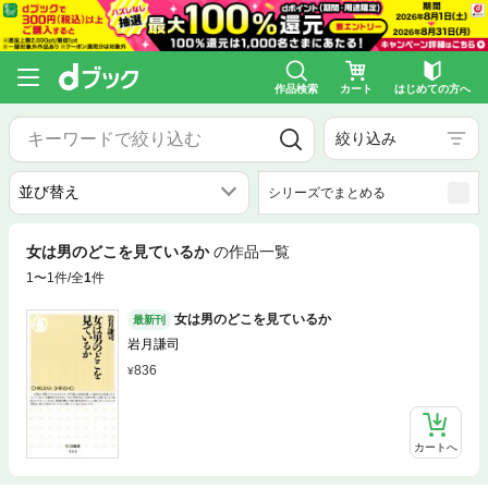
作品検索
カート
はじめての方へ
絞り込み
シリーズでまとめる
女は男のどこを見ているか
の作品一覧
1〜1件/全
1
件
女は男のどこを見ているか
最新刊
岩月謙司
836
カートへ