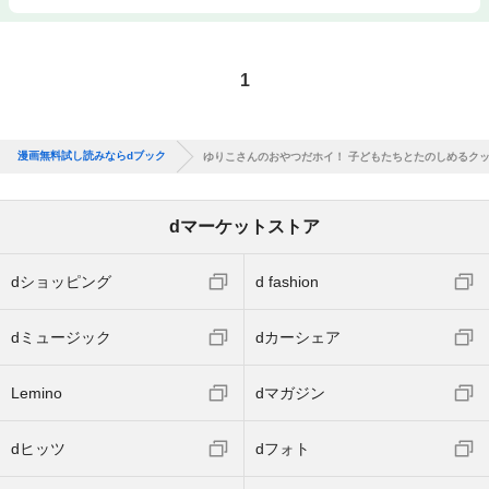
1
漫画無料試し読みならdブック
ゆりこさんのおやつだホイ！ 子どもたちとたのしめるク
dマーケットストア
dショッピング
d fashion
dミュージック
dカーシェア
Lemino
dマガジン
dヒッツ
dフォト