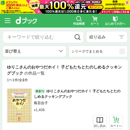
作品検索
カート
はじめての方へ
絞り込み
シリーズでまとめる
ゆりこさんのおやつだホイ！ 子どもたちとたのしめるクッキン
グブック
の作品一覧
1〜1件/全
1
件
ゆりこさんのおやつだホイ！ 子どもたちとたの
最新刊
しめるクッキングブック
島百合子
1,408
試し読み
カートへ