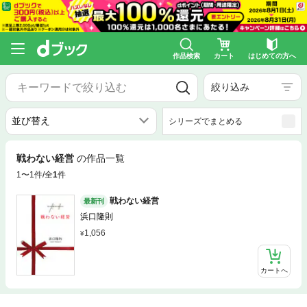
作品検索
カート
はじめての方へ
絞り込み
シリーズでまとめる
戦わない経営
の作品一覧
1〜1件/全
1
件
戦わない経営
最新刊
浜口隆則
1,056
カートへ