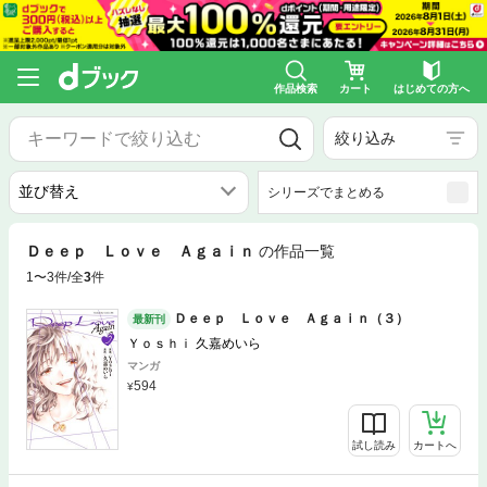
作品検索
カート
はじめての方へ
絞り込み
シリーズでまとめる
Ｄｅｅｐ Ｌｏｖｅ Ａｇａｉｎ
の作品一覧
1〜3件/全
3
件
Ｄｅｅｐ Ｌｏｖｅ Ａｇａｉｎ（３）
最新刊
Ｙｏｓｈｉ 久嘉めいら
マンガ
594
試し読み
カートへ