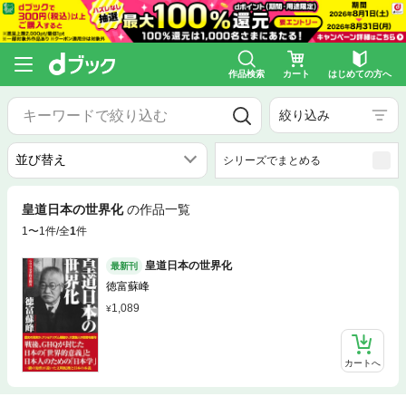
作品検索
カート
はじめての方へ
絞り込み
シリーズでまとめる
皇道日本の世界化
の作品一覧
1〜1件/全
1
件
皇道日本の世界化
最新刊
徳富蘇峰
1,089
カートへ