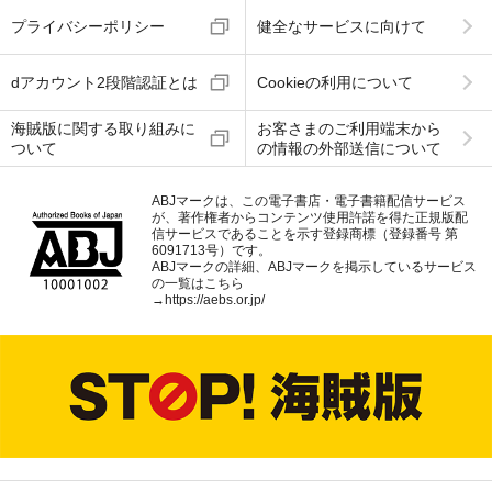
プライバシーポリシー
健全なサービスに向けて
dアカウント2段階認証とは
Cookieの利用について
海賊版に関する取り組みに
お客さまのご利用端末から
ついて
の情報の外部送信について
ABJマークは、この電子書店・電子書籍配信サービス
が、著作権者からコンテンツ使用許諾を得た正規版配
信サービスであることを示す登録商標（登録番号 第
6091713号）です。
ABJマークの詳細、ABJマークを掲示しているサービス
の一覧はこちら
→
https://aebs.or.jp/