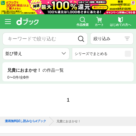
作品検索
カート
はじめての方へ
絞り込み
シリーズでまとめる
兄貴におまかせ！
の作品一覧
0〜0件/全
0
件
1
漫画無料試し読みならdブック
兄貴におまかせ！