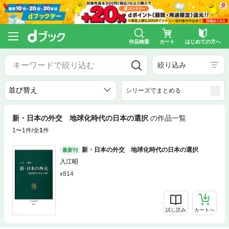
作品検索
カート
はじめての方へ
絞り込み
シリーズでまとめる
新・日本の外交 地球化時代の日本の選択
の作品一覧
1〜1件/全
1
件
新・日本の外交 地球化時代の日本の選択
最新刊
入江昭
814
試し読み
カートへ