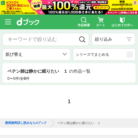
作品検索
カート
はじめての方へ
絞り込み
シリーズでまとめる
ペテン師は静かに眠りたい １
の作品一覧
0〜0件/全
0
件
1
漫画無料試し読みならdブック
ペテン師は静かに眠りたい １