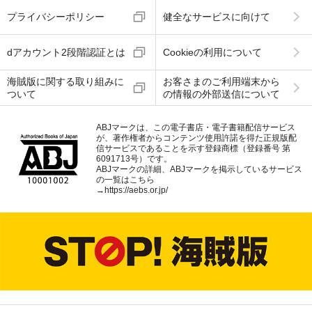
プライバシーポリシー
健全なサービスに向けて
dアカウント2段階認証とは
Cookieの利用について
海賊版に関する取り組みに
お客さまのご利用端末から
ついて
の情報の外部送信について
ABJマークは、この電子書店・電子書籍配信サービス
が、著作権者からコンテンツ使用許諾を得た正規版配
信サービスであることを示す登録商標（登録番号 第
6091713号）です。
ABJマークの詳細、ABJマークを掲示しているサービス
の一覧はこちら
→
https://aebs.or.jp/