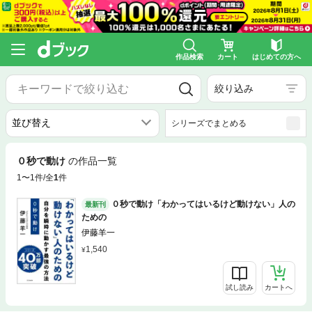
作品検索
カート
はじめての方へ
絞り込み
シリーズでまとめる
０秒で動け
の作品一覧
1〜1件/全
1
件
０秒で動け「わかってはいるけど動けない」人の
最新刊
ための
伊藤羊一
1,540
試し読み
カートへ