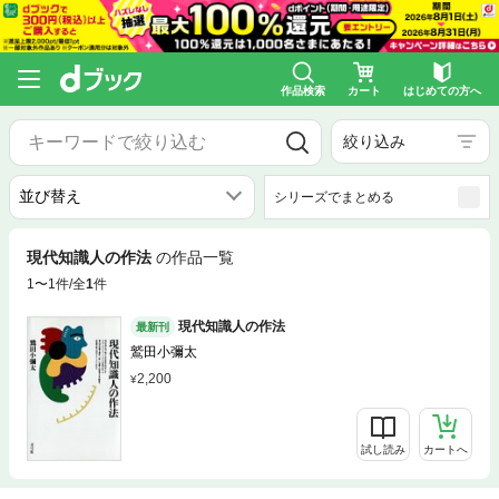
作品検索
カート
はじめての方へ
絞り込み
シリーズでまとめる
現代知識人の作法
の作品一覧
1〜1件/全
1
件
現代知識人の作法
最新刊
鷲田小彌太
2,200
試し読み
カートへ