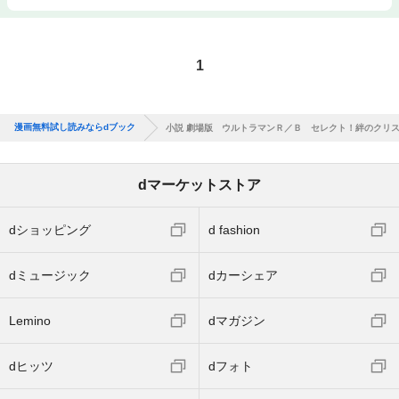
1
漫画無料試し読みならdブック
小説 劇場版 ウルトラマンＲ／Ｂ セレクト！絆のクリ
dマーケットストア
dショッピング
d fashion
dミュージック
dカーシェア
Lemino
dマガジン
dヒッツ
dフォト