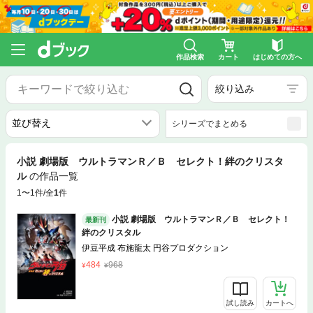
作品検索
カート
はじめての方へ
絞り込み
シリーズでまとめる
小説 劇場版 ウルトラマンＲ／Ｂ セレクト！絆のクリスタ
ル
の作品一覧
1〜1件/全
1
件
小説 劇場版 ウルトラマンＲ／Ｂ セレクト！
最新刊
絆のクリスタル
伊豆平成 布施龍太 円谷プロダクション
484
968
試し読み
カートへ