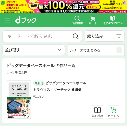
作品検索
カート
はじめての方へ
絞り込み
シリーズでまとめる
ビッグデータベースボール
の作品一覧
1〜1件/全
1
件
ビッグデータベースボール
最新刊
トラヴィス・ソーチック 桑田健
1,320
試し読み
カートへ