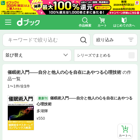
作品検索
カート
はじめての方へ
絞り込み
シリーズでまとめる
催眠術入門――自分と他人の心を自在にあやつる心理技術
の作
品一覧
1〜1件/全
1
件
催眠術入門――自分と他人の心を自在にあやつる
最新刊
心理技術
多湖輝
550
カートへ