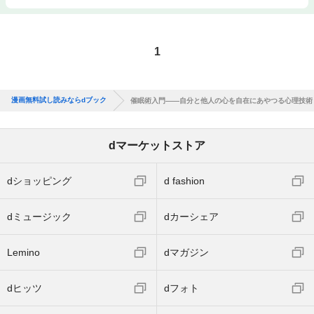
1
漫画無料試し読みならdブック
催眠術入門――自分と他人の心を自在にあやつる心理技術
dマーケットストア
dショッピング
d fashion
dミュージック
dカーシェア
Lemino
dマガジン
dヒッツ
dフォト