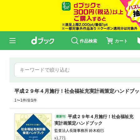
作品検索
カート
平成２９年４月施行！社会福祉充実計画策定ハンドブッ
1〜1件/全
1
件
平成２９年４月施行！社会福祉充
最新刊
実計画策定ハンドブック
監査法人長隆事務所 鈴木稔巳
1,771