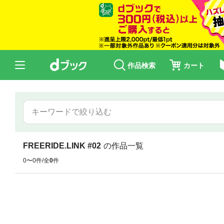
作品検索
カート
FREERIDE.LINK #02
の作品一覧
0〜0件/全
0
件