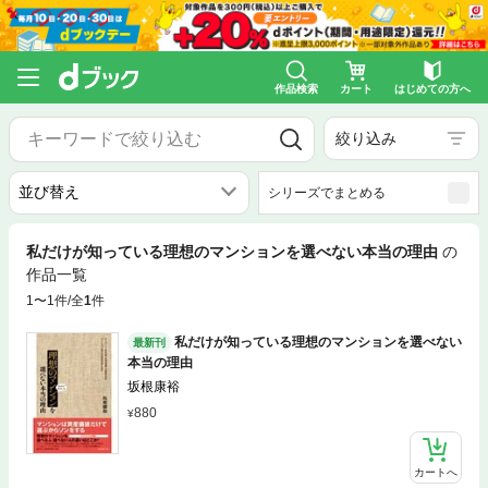
作品検索
カート
はじめての方へ
絞り込み
シリーズでまとめる
私だけが知っている理想のマンションを選べない本当の理由
の
作品一覧
1〜1件/全
1
件
私だけが知っている理想のマンションを選べない
最新刊
本当の理由
坂根康裕
880
カートへ