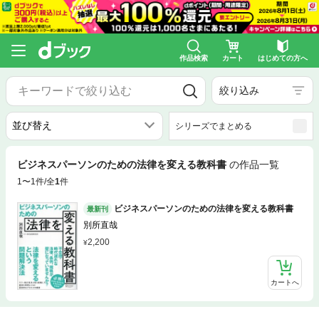
作品検索
カート
はじめての方へ
絞り込み
シリーズでまとめる
ビジネスパーソンのための法律を変える教科書
の作品一覧
1〜1件/全
1
件
ビジネスパーソンのための法律を変える教科書
最新刊
別所直哉
2,200
カートへ