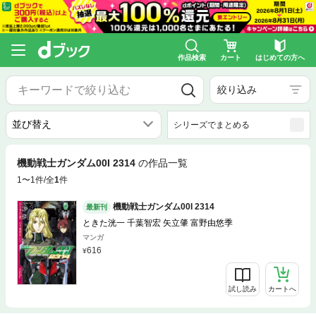
作品検索
カート
はじめての方へ
絞り込み
シリーズでまとめる
機動戦士ガンダム00I 2314
の作品一覧
1〜1件/全
1
件
機動戦士ガンダム00I 2314
最新刊
ときた洸一 千葉智宏 矢立肇 富野由悠季
マンガ
616
試し読み
カートへ