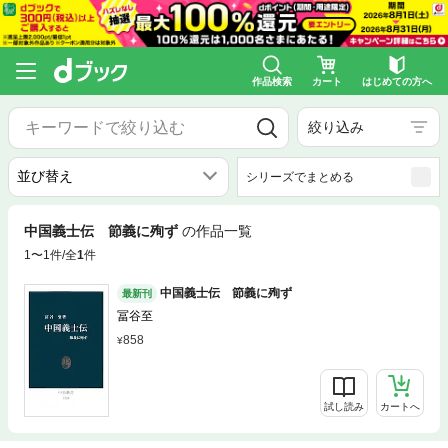
作品検索
カート
はじめての方へ
絞り込み
シリーズでまとめる
中国義士伝 節義に殉ず
の作品一覧
1〜1件/全
1
件
中国義士伝 節義に殉ず
最新刊
冨谷至
858
試し読み
カートへ