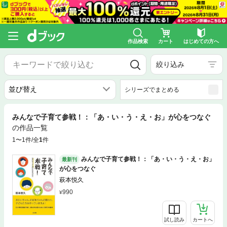
作品検索
カート
はじめての方へ
絞り込み
シリーズでまとめる
みんなで子育て参戦！：「あ・い・う・え・お」が心をつなぐ
の作品一覧
1〜1件/全
1
件
みんなで子育て参戦！：「あ・い・う・え・お」
最新刊
が心をつなぐ
萩本悦久
990
試し読み
カートへ