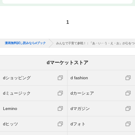
1
漫画無料試し読みならdブック
みんなで子育て参戦！：「あ・い・う・え・お」が心をつ
dマーケットストア
dショッピング
d fashion
dミュージック
dカーシェア
Lemino
dマガジン
dヒッツ
dフォト