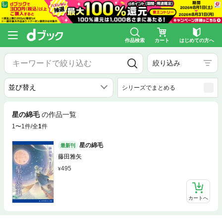
作品検索
カート
はじめての方へ
絞り込み
シリーズでまとめる
星の綿毛
の作品一覧
1〜1件/全
1
件
星の綿毛
最新刊
藤田雅矢
495
カートへ