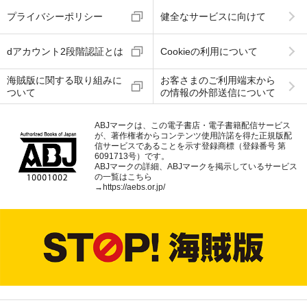
プライバシーポリシー
健全なサービスに向けて
dアカウント2段階認証とは
Cookieの利用について
海賊版に関する取り組みに
お客さまのご利用端末から
ついて
の情報の外部送信について
ABJマークは、この電子書店・電子書籍配信サービス
が、著作権者からコンテンツ使用許諾を得た正規版配
信サービスであることを示す登録商標（登録番号 第
6091713号）です。
ABJマークの詳細、ABJマークを掲示しているサービス
の一覧はこちら
→
https://aebs.or.jp/