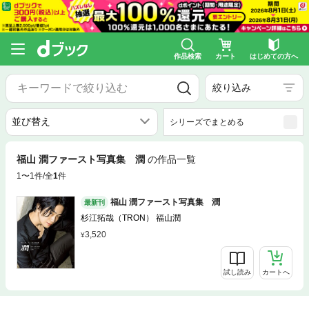
作品検索
カート
はじめての方へ
絞り込み
シリーズでまとめる
福山 潤ファースト写真集 潤
の作品一覧
1〜1件/全
1
件
福山 潤ファースト写真集 潤
最新刊
杉江拓哉（TRON） 福山潤
3,520
試し読み
カートへ