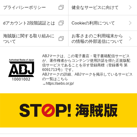
プライバシーポリシー
健全なサービスに向けて
dアカウント2段階認証とは
Cookieの利用について
海賊版に関する取り組みに
お客さまのご利用端末から
ついて
の情報の外部送信について
ABJマークは、この電子書店・電子書籍配信サービス
が、著作権者からコンテンツ使用許諾を得た正規版配
信サービスであることを示す登録商標（登録番号 第
6091713号）です。
ABJマークの詳細、ABJマークを掲示しているサービス
の一覧はこちら
→
https://aebs.or.jp/