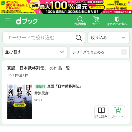
作品検索
カート
はじめての方へ
絞り込み
シリーズでまとめる
真説「日本武将列伝」
の作品一覧
1〜1件/全
1
件
真説「日本武将列伝」
最新刊
井沢元彦
627
試し読み
カートへ