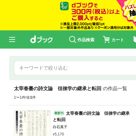
作品検索
カート
太宰春臺の詩文論 徂徠学の継承と転回
の作品一覧
1〜1件/全
1
件
太宰春臺の詩文論 徂徠学の継承
最新刊
と転回
白石真子
5,170