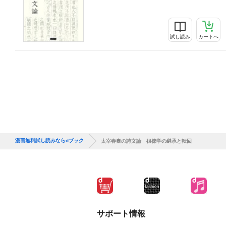
試し読み
カートへ
漫画無料試し読みならdブック
太宰春臺の詩文論 徂徠学の継承と転回
サポート情報