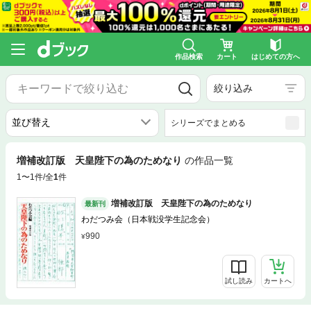
作品検索
カート
はじめての方へ
絞り込み
シリーズでまとめる
増補改訂版 天皇陛下の為のためなり
の作品一覧
1〜1件/全
1
件
増補改訂版 天皇陛下の為のためなり
最新刊
わだつみ会（日本戦没学生記念会）
990
試し読み
カートへ