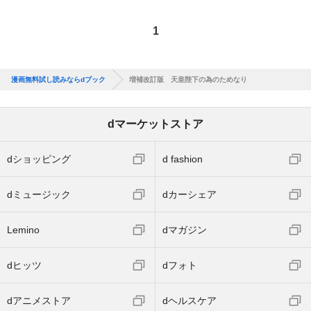
1
漫画無料試し読みならdブック
増補改訂版 天皇陛下の為のためなり
dマーケットストア
dショッピング
d fashion
dミュージック
dカーシェア
Lemino
dマガジン
dヒッツ
dフォト
dアニメストア
dヘルスケア