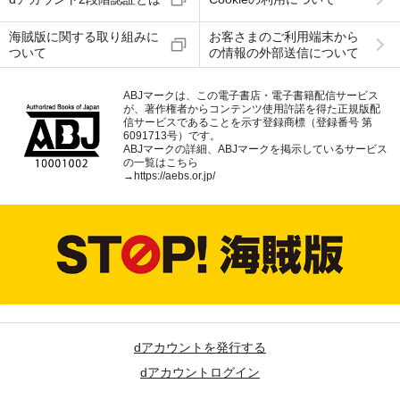
海賊版に関する取り組みに
お客さまのご利用端末から
ついて
の情報の外部送信について
ABJマークは、この電子書店・電子書籍配信サービス
が、著作権者からコンテンツ使用許諾を得た正規版配
信サービスであることを示す登録商標（登録番号 第
6091713号）です。
ABJマークの詳細、ABJマークを掲示しているサービス
の一覧はこちら
→
https://aebs.or.jp/
dアカウントを発行する
dアカウントログイン