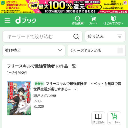
作品検索
カート
はじめての方へ
絞り込み
シリーズでまとめる
フリースキルで最強冒険者
の作品一覧
1〜2件/全
2
件
フリースキルで最強冒険者 ～ペットも無双で異
最新刊
世界生活が楽しすぎる～ 2
瀬戸メグル kgr
ノベル
1,320
試し読み
カートへ