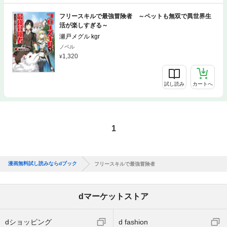
フリースキルで最強冒険者 ～ペットも無双で異世界生
活が楽しすぎる～
瀬戸メグル kgr
ノベル
1,320
試し読み
カートへ
1
漫画無料試し読みならdブック
フリースキルで最強冒険者
dマーケットストア
dショッピング
d fashion