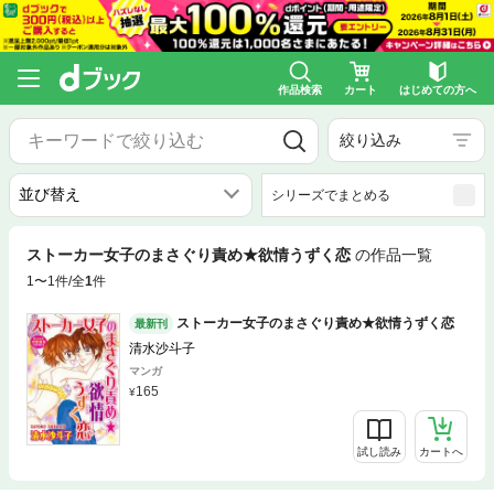
作品検索
カート
はじめての方へ
絞り込み
シリーズでまとめる
ストーカー女子のまさぐり責め★欲情うずく恋
の作品一覧
1〜1件/全
1
件
ストーカー女子のまさぐり責め★欲情うずく恋
最新刊
清水沙斗子
マンガ
165
試し読み
カートへ