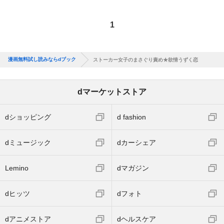
1
漫画無料試し読みならdブック
ストーカー女子のまさぐり責め★欲情うずく恋
dマーケットストア
dショッピング
d fashion
dミュージック
dカーシェア
Lemino
dマガジン
dヒッツ
dフォト
dアニメストア
dヘルスケア