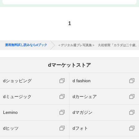
1
漫画無料試し読みならdブック
＜デジタル週プレ写真集＞ 久松郁実「カラダは二十歳、
dマーケットストア
dショッピング
d fashion
dミュージック
dカーシェア
Lemino
dマガジン
dヒッツ
dフォト