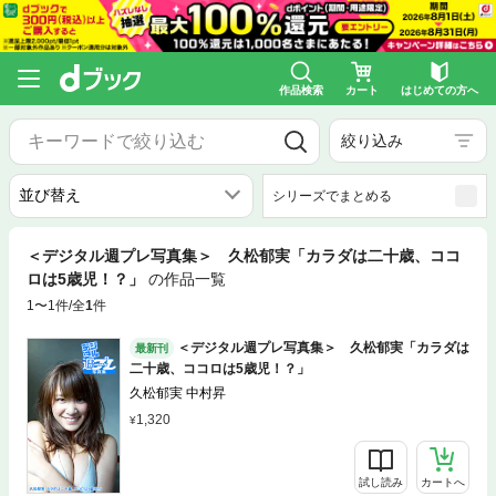
作品検索
カート
はじめての方へ
絞り込み
シリーズでまとめる
＜デジタル週プレ写真集＞ 久松郁実「カラダは二十歳、ココ
ロは5歳児！？」
の作品一覧
1〜1件/全
1
件
＜デジタル週プレ写真集＞ 久松郁実「カラダは
最新刊
二十歳、ココロは5歳児！？」
久松郁実 中村昇
1,320
試し読み
カートへ