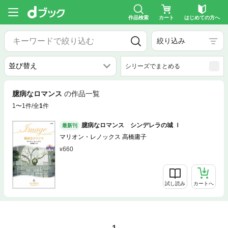
作品検索
カート
はじめての方へ
絞り込み
シリーズでまとめる
臆病なロマンス
の作品一覧
1〜1件/全
1
件
臆病なロマンス シンデレラの城 Ｉ
最新刊
マリオン・レノックス 高橋庸子
660
試し読み
カートへ