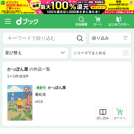
作品検索
カート
はじめての方へ
絞り込み
シリーズでまとめる
かっぽん屋
の作品一覧
1〜1件/全
1
件
かっぽん屋
最新刊
重松清
616
試し読み
カートへ