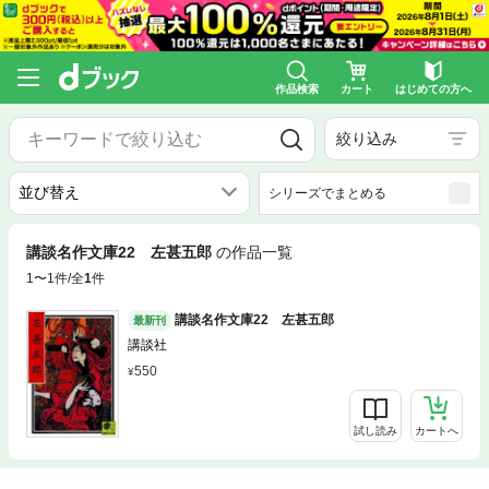
作品検索
カート
はじめての方へ
絞り込み
シリーズでまとめる
講談名作文庫22 左甚五郎
の作品一覧
1〜1件/全
1
件
講談名作文庫22 左甚五郎
最新刊
講談社
550
試し読み
カートへ