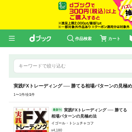
作品検索
カート
実践FXトレーディング ── 勝てる相場パターンの見極
1〜1件/全
1
件
実践FXトレーディング ── 勝てる
最新刊
相場パターンの見極め法
イゴール・トシュチャコフ
4,180