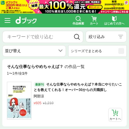
作品検索
カート
はじめての方へ
絞り込み
シリーズでまとめる
そんな仕事ならやめちゃえば？
の作品一覧
1〜1件/全
1
件
そんな仕事ならやめちゃえば？本当にやりたいこ
最新刊
とを教えてくれる！オーバー30からの天職探し
阿部涼
605
1,210
カートへ