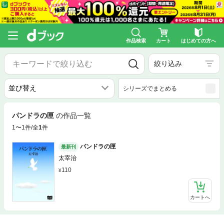
作品検索
カート
はじめての方へ
絞り込み
シリーズでまとめる
パンドラの匣
の作品一覧
1〜1件/全
1
件
パンドラの匣
最新刊
太宰治
110
カートへ