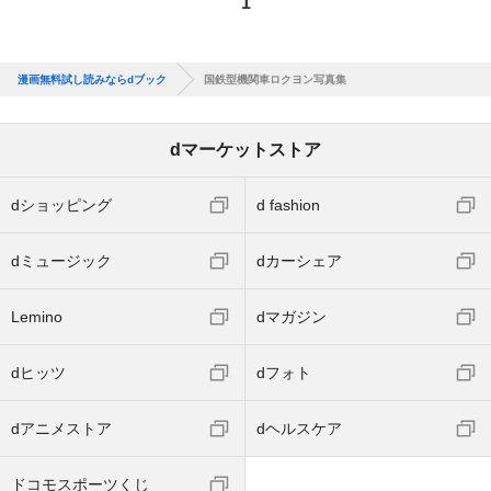
1
漫画無料試し読みならdブック
国鉄型機関車ロクヨン写真集
dマーケットストア
dショッピング
d fashion
dミュージック
dカーシェア
Lemino
dマガジン
dヒッツ
dフォト
dアニメストア
dヘルスケア
ドコモスポーツくじ