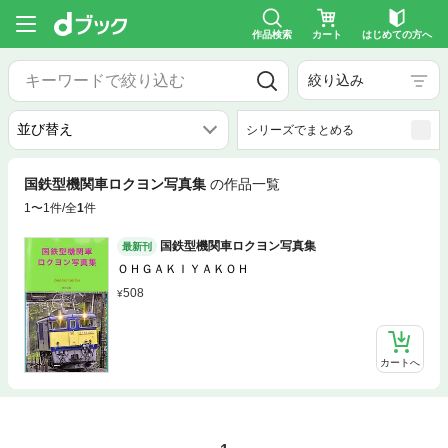
作品検索
カート
はじめての方へ
絞り込み
シリーズでまとめる
国鉄型機関車ロクヨン写真集
の作品一覧
1〜1件/全
1
件
国鉄型機関車ロクヨン写真集
最新刊
ＯＨＧＡＫＩＹＡＫＯＨ
508
カートへ