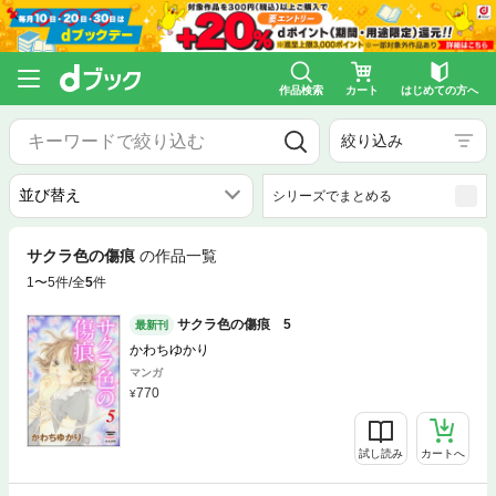
作品検索
カート
はじめての方へ
絞り込み
シリーズでまとめる
サクラ色の傷痕
の作品一覧
1〜5件/全
5
件
サクラ色の傷痕 5
最新刊
かわちゆかり
マンガ
770
試し読み
カートへ