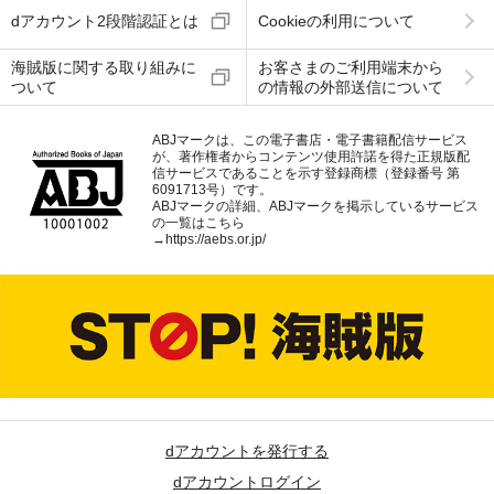
dアカウント2段階認証とは
Cookieの利用について
海賊版に関する取り組みに
お客さまのご利用端末から
ついて
の情報の外部送信について
ABJマークは、この電子書店・電子書籍配信サービス
が、著作権者からコンテンツ使用許諾を得た正規版配
信サービスであることを示す登録商標（登録番号 第
6091713号）です。
ABJマークの詳細、ABJマークを掲示しているサービス
の一覧はこちら
→
https://aebs.or.jp/
dアカウントを発行する
dアカウントログイン