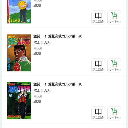
マンガ
528
試し読み
カートへ
激闘！！ 荒鷲高校ゴルフ部（9）
沼よしのぶ
マンガ
528
試し読み
カートへ
激闘！！ 荒鷲高校ゴルフ部（8）
沼よしのぶ
マンガ
528
試し読み
カートへ