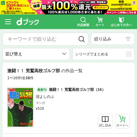
作品検索
カート
はじめての方へ
絞り込み
シリーズでまとめる
激闘！！ 荒鷲高校ゴルフ部
の作品一覧
1〜16件/全
16
件
激闘！！ 荒鷲高校ゴルフ部（16）
最新刊
沼よしのぶ
マンガ
528
試し読み
カートへ