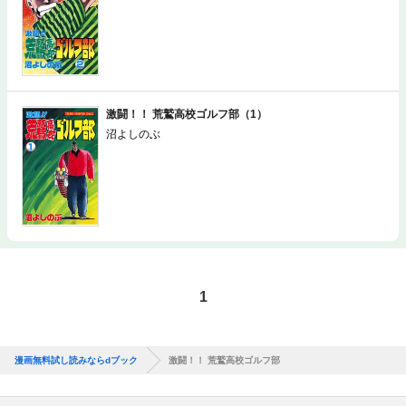
激闘！！ 荒鷲高校ゴルフ部（1）
沼よしのぶ
1
漫画無料試し読みならdブック
激闘！！ 荒鷲高校ゴルフ部