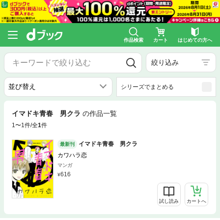
作品検索
カート
はじめての方へ
絞り込み
シリーズでまとめる
イマドキ青春 男クラ
の作品一覧
1〜1件/全
1
件
イマドキ青春 男クラ
最新刊
カワハラ恋
マンガ
616
試し読み
カートへ