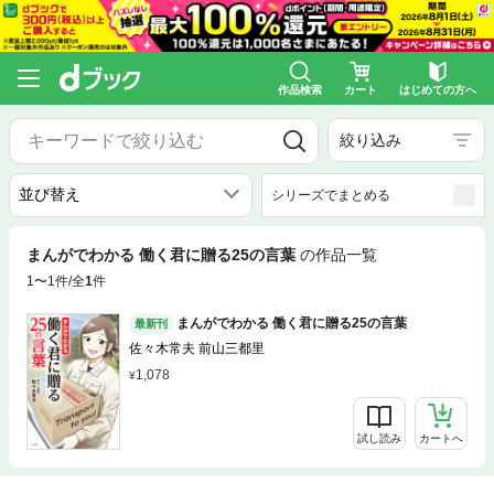
作品検索
カート
はじめての方へ
絞り込み
シリーズでまとめる
まんがでわかる 働く君に贈る25の言葉
の作品一覧
1〜1件/全
1
件
まんがでわかる 働く君に贈る25の言葉
最新刊
佐々木常夫 前山三都里
1,078
試し読み
カートへ