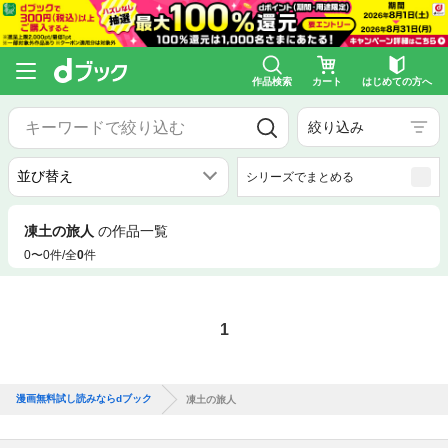
作品検索
カート
はじめての方へ
絞り込み
シリーズでまとめる
凍土の旅人
の作品一覧
0〜0件/全
0
件
1
漫画無料試し読みならdブック
凍土の旅人