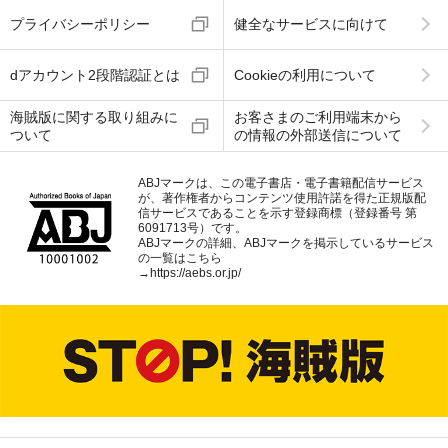
プライバシーポリシー
健全なサービスに向けて
dアカウント2段階認証とは
Cookieの利用について
海賊版に関する取り組みに
お客さまのご利用端末から
ついて
の情報の外部送信について
ABJマークは、この電子書店・電子書籍配信サービス
が、著作権者からコンテンツ使用許諾を得た正規版配
信サービスであることを示す登録商標（登録番号 第
6091713号）です。
ABJマークの詳細、ABJマークを掲示しているサービス
の一覧はこちら
→
https://aebs.or.jp/