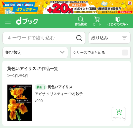
作品検索
カート
はじめての方へ
絞り込み
シリーズでまとめる
黄色いアイリス
の作品一覧
1〜1件/全
1
件
黄色いアイリス
最新刊
アガサ クリスティー 中村妙子
990
カートへ