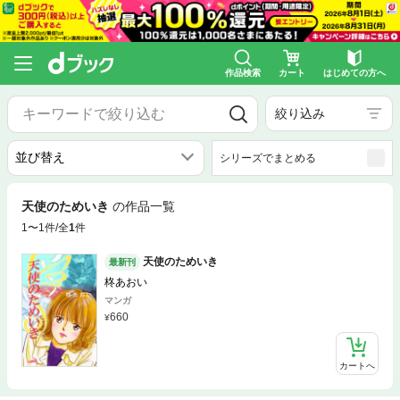
作品検索
カート
はじめての方へ
絞り込み
シリーズでまとめる
天使のためいき
の作品一覧
1〜1件/全
1
件
天使のためいき
最新刊
柊あおい
マンガ
660
カートへ